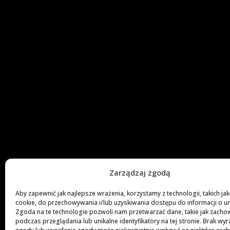
Zarządzaj zgodą
Aby zapewnić jak najlepsze wrażenia, korzystamy z technologii, takich jak 
cookie, do przechowywania i/lub uzyskiwania dostępu do informacji o u
Zgoda na te technologie pozwoli nam przetwarzać dane, takie jak zacho
podczas przeglądania lub unikalne identyfikatory na tej stronie. Brak wyr