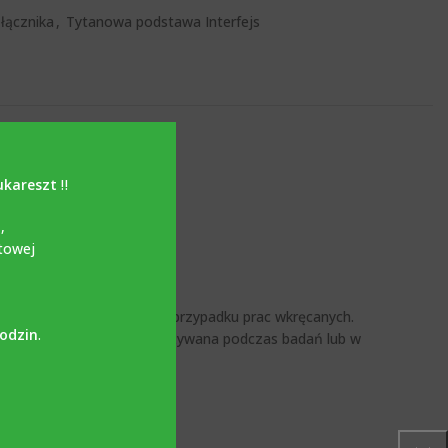
łącznika
,
Tytanowa podstawa Interfejs
ukareszt
‼️
i
,
towej
BLUE SKY
ony zębowej w implancie w przypadku prac wkręcanych.
godzin
.
uby, a nie tej, która była używana podczas badań lub w