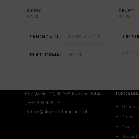
ŚRUBY
ŚRUBY
€
7.00
€
7.00
WYBIERZ OPCJE
WYBIERZ
ŚREDNICA O
3,3 mm, 3,75 mm
TIP-S
Baza ty
PLATFORMA
NP, PR
UCLA, P
tytano
INFORMA
Ceglarska 27, 30-362 Kraków, Polska
+48 505 449 570
Strona 
office@abutment-implants.pl
O nas
Opinie
Prezent