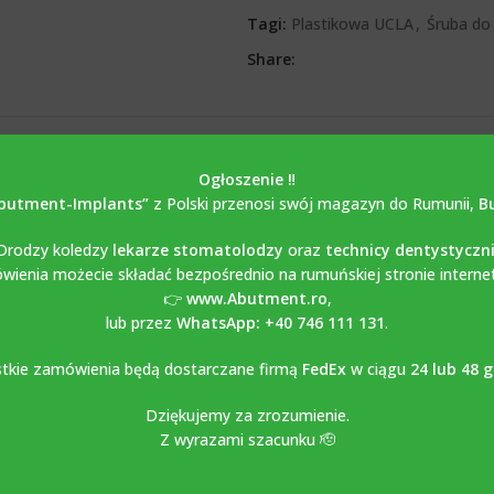
Tagi:
Plastikowa UCLA
,
Śruba do 
Share:
OPIS
OPINIE (0)
Ogłoszenie ‼️
butment-Implants”
z Polski przenosi swój magazyn do Rumunii,
B
Drodzy koledzy
lekarze stomatolodzy
oraz
technicy dentystyczn
ienia możecie składać bezpośrednio na rumuńskiej stronie interne
znego kompatybilna z BREDENT 
👉
www.Abutment.ro
,
lub przez
WhatsApp: +40 746 111 131
.
klasy 5-6AL4V i służy do mocowania łącznika protetycznego lub kor
tkie zamówienia będą dostarczane firmą
FedEx
w ciągu
24 lub 48 
przypadku trwałego zamocowania łącznika w implancie, użyć nowej śr
Dziękujemy za zrozumienie.
Z wyrazami szacunku 🫡
tetycznego. Zalecany moment obrotowy to 25Ncm.