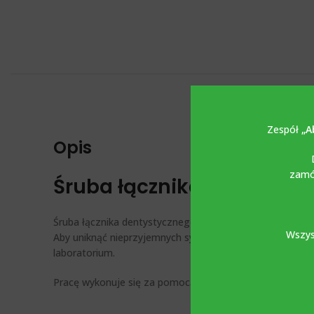
Zespół
„A
Opis
zamów
Śruba łącznika dentystyc
Śruba łącznika dentystycznego wykonana jest z tytanu 
Wszys
Aby uniknąć nieprzyjemnych sytuacji, zaleca się, aby w 
laboratorium.
Pracę wykonuje się za pomocą klasycznego klucza pro