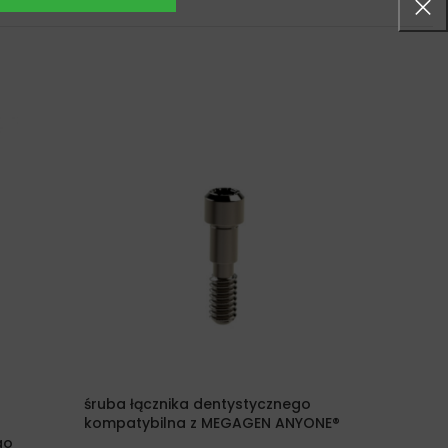
śruba łącznika dentystycznego
kompatybilna z MEGAGEN ANYONE®
go
Śruba łą