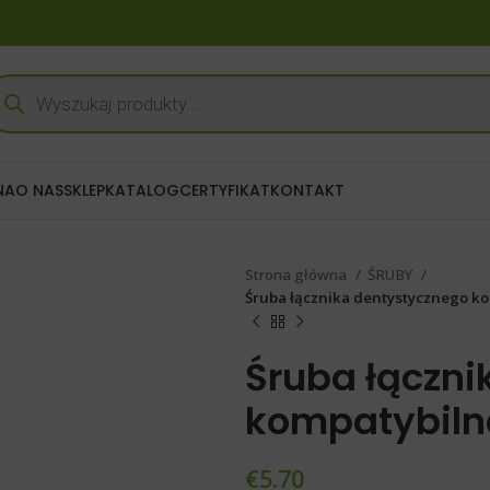
NA
O NAS
SKLEP
KATALOG
CERTYFIKAT
KONTAKT
Strona główna
ŚRUBY
Śruba łącznika dentystycznego k
Śruba łączni
kompatybilna
€
5.70