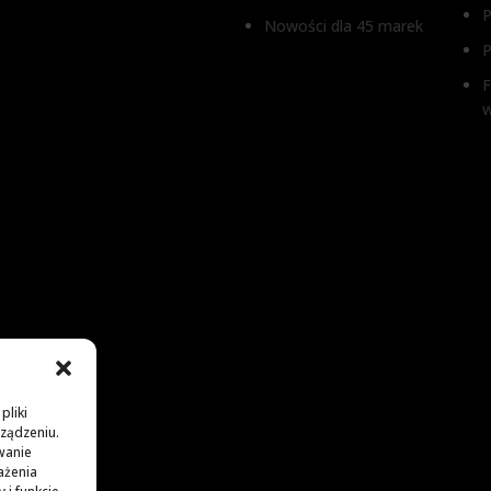
P
Nowości dla 45 marek
P
F
pliki
rządzeniu.
wanie
ażenia