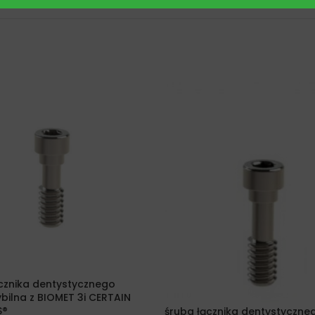
cznika dentystycznego
ilna z BIOMET 3i CERTAIN
S®
śruba łącznika dentystyczne