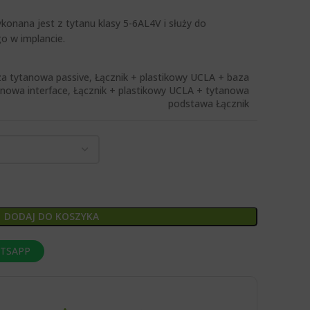
onana jest z tytanu klasy 5-6AL4V i służy do
o w implancie.
a tytanowa passive, Łącznik + plastikowy UCLA + baza
anowa interface, Łącznik + plastikowy UCLA + tytanowa
podstawa Łącznik
DODAJ DO KOSZYKA
ATSAPP