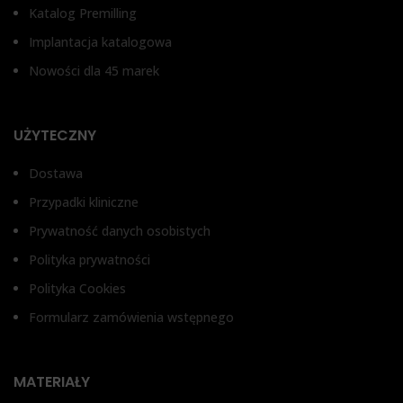
Katalog Premilling
Śr
Śruba uzdrawiająca
Śruba uzdrawiająca
Implantacja katalogowa
Nowości dla 45 marek
UŻYTECZNY
Dostawa
Przypadki kliniczne
Prywatność danych osobistych
Polityka prywatności
Polityka Cookies
Formularz zamówienia wstępnego
MATERIAŁY