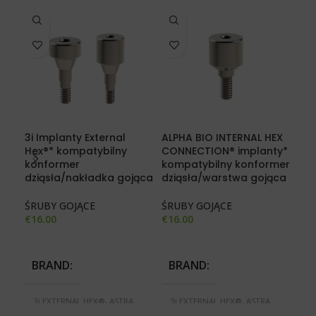
3i Implanty External
ALPHA BIO INTERNAL HEX
Imp
Hex®* kompatybilny
CONNECTION® implanty*
kom
konformer
kompatybilny konformer
dzi
dziąsła/nakładka gojąca
dziąsła/warstwa gojąca
ŚRU
ŚRUBY GOJĄCE
ŚRUBY GOJĄCE
€
18
€
16.00
€
16.00
B
BRAND
BRAND
3i
TE
3i EXTERNAL HEX®, ASTRA
3i EXTERNAL HEX®, ASTRA
CE
TECH®, BIOMET 3i
TECH®, BIOMET 3i