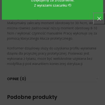
Dziękujemy za zrozumienie.
Z wyrazami szacunku 🫡
Konformer dziąsłowy
kompatybilny z Implantium -Dentium
wykonany jest z tytanu Grade 5-6AL4V i dostępny jest w
średnicy 4,5 mm i wysokościach 3 mm, 5 mm i 7 mm.
Maksymalny zalecany moment obrotowy to 30 Ncm, ale
można również zastosować niższy moment obrotowy 8-10
Ncm / wykonać czynność manualnie Pracę wykonuje się za
pomocą klasycznego klucza protetycznego.
Konformer dziąsłowy służy do uzyskania profilu wyłaniania
dziąsła dla przyszłej pracy protetycznej. Ponieważ jest
wykonana z tytanu, może być wielokrotnie używana bez
modyfikacji pod warunkiem koniecznej sterylizacji.
OPINIE (0)
Podobne produkty