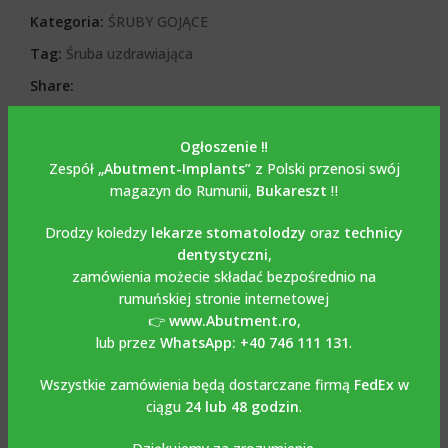
Kategoria:
ŚRUBY GOJĄCE
Tag:
Śruba uzdrawiająca
Share:
OPIS
Ogłoszenie ‼️
Opis
Zespół
„Abutment-Implants”
z Polski przenosi swój
magazyn do Rumunii,
Bukareszt
‼️
Implantium -Dentium
Drodzy koledzy
lekarze stomatolodzy
oraz
technicy
dentystyczni
,
kompatybilny konformer
zamówienia możecie składać bezpośrednio na
dziąsłowy / nakładka
rumuńskiej stronie internetowej
👉
www.Abutment.ro
,
gojąca
lub przez
WhatsApp: +40 746 111 131
.
Wszystkie zamówienia będą dostarczane firmą
FedEx
w
Śruba gojąca/śruba
ciągu
24 lub 48 godzin
.
przezdziąsłowa