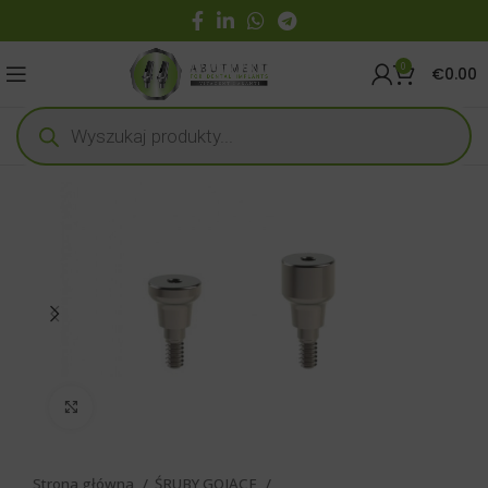
0
€
0.00
Click to enlarge
Strona główna
ŚRUBY GOJĄCE