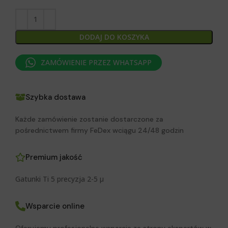
DODAJ DO KOSZYKA
ZAMÓWIENIE PRZEZ WHATSAPP
Szybka dostawa
Każde zamówienie zostanie dostarczone za
pośrednictwem firmy FeDex wciągu 24/48 godzin
Premium jakość
Gatunki Ti 5 precyzja 2-5 μ
Wsparcie online
Oferujemy profesjonalne wsparcie ze strony ekspertów w