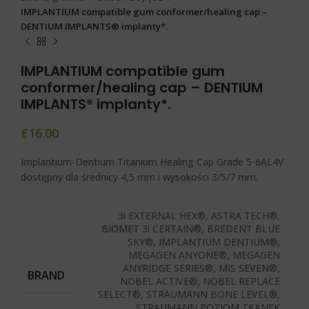
IMPLANTIUM compatible gum conformer/healing cap –
DENTIUM IMPLANTS® implanty*.
IMPLANTIUM compatible gum
conformer/healing cap – DENTIUM
IMPLANTS® implanty*.
€
16.00
Implantium-Dentium Titanium Healing Cap Grade 5-6AL4V
dostępny dla średnicy 4,5 mm i wysokości 3/5/7 mm.
3i EXTERNAL HEX®, ASTRA TECH®,
BIOMET 3i CERTAIN®, BREDENT BLUE
SKY®, IMPLANTIUM DENTIUM®,
MEGAGEN ANYONE®, MEGAGEN
ANYRIDGE SERIES®, MIS SEVEN®,
BRAND
NOBEL ACTIVE®, NOBEL REPLACE
SELECT®, STRAUMANN BONE LEVEL®,
STRAUMANN POZIOM TKANEK