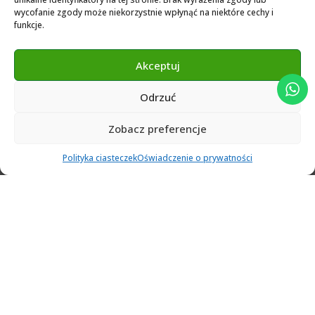
Exocad 2024 Library
wycofanie zgody może niekorzystnie wpłynąć na niektóre cechy i
funkcje.
Novamind bredent blueski 2025
Genius Ti-Base Library Exocad Novamaind 2024
Akceptuj
Odrzuć
© 2024 Abutment Implants PL. All rights reserved
Zobacz preferencje
0
Polityka ciasteczek
Oświadczenie o prywatności
Ulubione
Cart
Klient
Menu