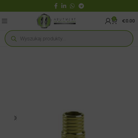
0
€
0.00