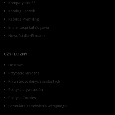
Kompatybilność
0,
Katalog Łącznik
T
Katalog Premilling
Implantacja katalogowa
Be
za
Nowości dla 45 marek
o
UŻYTECZNY
Dostawa
Przypadki kliniczne
Prywatność danych osobistych
Polityka prywatności
Polityka Cookies
Formularz zamówienia wstępnego