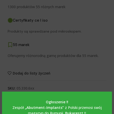
1300 produktów 55 różnych marek
Certyfikaty ce I iso
Produkty są sprawdzane pod mikroskopem.
55 marek
Oferujemy różnorodną gamę produktów dla 55 marek.
Dodaj do listy życzeń
SKU:
05.330.6xx
Kategorie:
BAZA TYTANOWA Ti-BASE
,
PROMOCJE
Ogłoszenie ‼️
Tagi:
Baza tytanowa dla cyrkonu
,
cad-cam
,
łącznik
Zespół
„Abutment-Implants”
z Polski przenosi swój
cyrkonowy
,
TYTANOWA BAZA INTERFA
magazyn do Rumunii,
Bukareszt
‼️