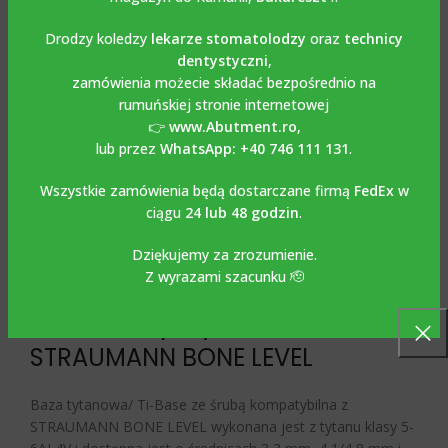
Share:
Drodzy koledzy
lekarze stomatolodzy
oraz
technicy
dentystyczni
,
OPIS
zamówienia możecie składać bezpośrednio na
Opis
rumuńskiej stronie internetowej
👉
www.Abutment.ro
,
Baza tytanowa/ Ti-Base ze
lub przez
WhatsApp: +40 746 111 131
.
śrubą kompatybilna z
Wszystkie zamówienia będą dostarczane firmą
FedEx
w
ciągu
24 lub 48 godzin
.
STRAUMANN BONE LEVEL
Dziękujemy za zrozumienie.
Z wyrazami szacunku 🫡
Baza tytanowa/ Ti-Base ze
śrubą kompatybilna z
STRAUMANN BONE LEVEL
Baza tytanowa/ Ti-Base ze śrubą kompatybilna z
STRAUMANN BONE LEVEL wykonana jest z tytanu klasy 5-