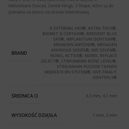
bibliotekami Exocad, Dental Wings, 3 Shape, które są do
pobrania za darmo na stronie internetowej
.
3i EXTERNAL HEX®, ASTRA TECH®,
BIOMET 3i CERTAIN®, BREDENT BLUE
SKY®, IMPLANTIUM DENTIUM®,
MEGAGEN ANYONE®, MEGAGEN
ANYRIDGE SERIES®, MIS SEVEN®,
BRAND
NOBEL ACTIVE®, NOBEL REPLACE
SELECT®, STRAUMANN BONE LEVEL®,
STRAUMANN POZIOM TKANEK
MIĘKKICH RN SYSTEM®, XIVE FRIALIT
DENTSPLY®
ŚREDNICA O
3,3 mm, 4,1 mm
WYSOKOŚĆ DZIĄSŁA
1 mm, 2 mm