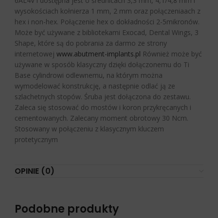
6AL4V i dostępna jest o średnicach 3,3 mm,
4,1/4,8 mm i
wysokościach kołnierza 1 mm, 2 mm oraz połączeniaach z
hex i non-hex. Połączenie hex o dokładności 2-5
mikronów.
Może być używane z bibliotekami Exocad, Dental Wings, 3
Shape, które są do pobrania za darmo ze strony
internetowej
www.abutment-implants.pl
Również może być
używane w sposób klasyczny dzięki dołączonemu do Ti
Base cylindrowi odlewnemu, na którym można
wymodelować konstrukcję, a następnie odlać ją ze
szlachetnych stopów. Śruba jest dołączona do zestawu.
Zaleca się stosować do mostów i koron przykręcanych i
cementowanych. Zalecany moment obrotowy 30 Ncm.
Stosowany w połączeniu z klasycznym kluczem
protetycznym
OPINIE (0)
Podobne produkty