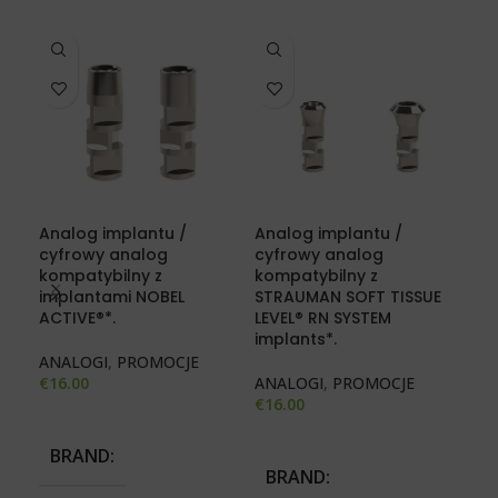
Analog implantu /
Analog implantu /
cyfrowy analog
cyfrowy analog
Baz
kompatybilny z
kompatybilny z
+ S
implantami NOBEL
STRAUMAN SOFT TISSUE
ST
ACTIVE®*.
LEVEL® RN SYSTEM
LEV
implants*.
imp
ANALOGI
,
PROMOCJE
€
16.00
ANALOGI
,
PROMOCJE
BA
€
16.00
PR
€
27
BRAND
BRAND