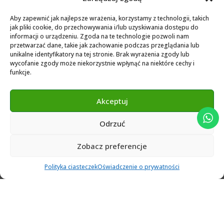
Biblioteka dla Exocad
Aby zapewnić jak najlepsze wrażenia, korzystamy z technologii, takich
jak pliki cookie, do przechowywania i/lub uzyskiwania dostępu do
Exocad Novamaind library 3.2
informacji o urządzeniu. Zgoda na te technologie pozwoli nam
przetwarzać dane, takie jak zachowanie podczas przeglądania lub
3Shape 2024 Library
unikalne identyfikatory na tej stronie. Brak wyrażenia zgody lub
Exocad 2024 Library
wycofanie zgody może niekorzystnie wpłynąć na niektóre cechy i
funkcje.
Novamind bredent blueski 2025
Genius Ti-Base Library Exocad Novamaind 2024
Akceptuj
Odrzuć
© 2024 Abutment Implants PL. All rights reserved
Zobacz preferencje
0
Polityka ciasteczek
Oświadczenie o prywatności
Ulubione
Cart
Klient
Menu