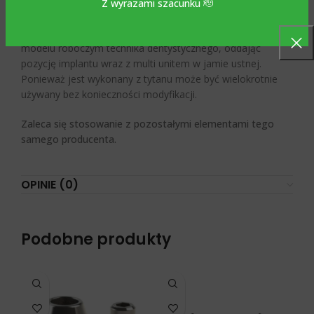
Biocare.
Z wyrazami szacunku 🫡
Stanowi pozytywną kopię implantu wraz z multi unitem na
modelu roboczym technika dentystycznego, oddając
pozycję implantu wraz z multi unitem w jamie ustnej.
Ponieważ jest wykonany z tytanu może być wielokrotnie
używany bez konieczności modyfikacji.
Zaleca się stosowanie z pozostałymi elementami tego
samego producenta.
OPINIE (0)
Podobne produkty