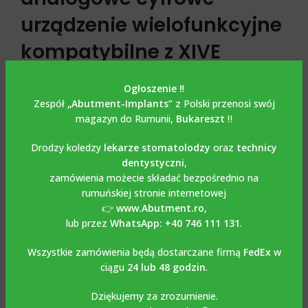
urządzenie wielofunkcyjne
kompatybilne z XIVE
FRIALIT DENTSPLY
Ogłoszenie ‼️
Zespół
„Abutment-Implants”
z Polski przenosi swój
Multi Unit Analog / Digital Multi Unit Analog kompatybilny z
magazyn do Rumunii,
Bukareszt
‼️
XIVE FRIALIT DENTSPLY ma podwójne zastosowanie i
może być używany zarówno na klasycznym modelu
Drodzy koledzy
lekarze stomatolodzy
oraz
technicy
gipsowym, jak i na modelu wydrukowanym za pomocą
dentystyczni
,
bibliotek Exocad, Dental Wings, 3 Shape, które można
zamówienia możecie składać bezpośrednio na
pobrać za darmo ze strony
www.abutment.ro
. Wykonany
rumuńskiej stronie internetowej
jest z tytanu Grade 5-6AL4V, a częścią ochronną, jak w
👉
www.Abutment.ro
,
przypadku wielu jednostek jest konstrukcja
lub przez
WhatsApp: +40 746 111 131
.
Nobel
Wszystkie zamówienia będą dostarczane firmą
FedEx
w
ciągu
24 lub 48 godzin
.
Dziękujemy za zrozumienie.