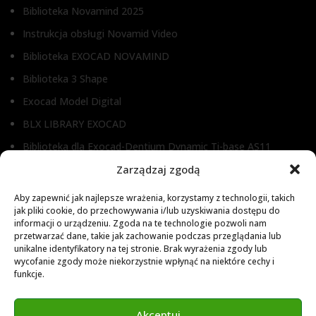
Biblioteka Novamind 2025
Instrukcja obsługi Novamid Video
Biblioteka EXOCAD NOVAMIND
Biblioteka 3 Shape
Exocad Model Digital
BLX LIBRARY EXOCAD
Biblioteka dla Exocad-Dentium Dynamic Ti-base AS11
Biblioteka dla Dental Wings
Zarządzaj zgodą
Biblioteka dla Exocad
Aby zapewnić jak najlepsze wrażenia, korzystamy z technologii, takich
jak pliki cookie, do przechowywania i/lub uzyskiwania dostępu do
Exocad Novamaind library 3.2
informacji o urządzeniu. Zgoda na te technologie pozwoli nam
przetwarzać dane, takie jak zachowanie podczas przeglądania lub
3Shape 2024 Library
unikalne identyfikatory na tej stronie. Brak wyrażenia zgody lub
Exocad 2024 Library
wycofanie zgody może niekorzystnie wpłynąć na niektóre cechy i
funkcje.
Novamind bredent blueski 2025
Genius Ti-Base Library Exocad Novamaind 2024
Akceptuj