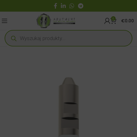
0
€
0.00