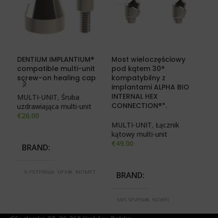
DENTIUM IMPLANTIUM®
Most wieloczęściowy
Mos
compatible multi-unit
pod kątem 30°
po
screw-on healing cap
kompatybilny z
kom
implantami ALPHA BIO
IMP
INTERNAL HEX
MULTI-UNIT
,
Śruba
CONNECTION®*.
uzdrawiająca multi-unit
MUL
€
26.00
kąt
MULTI-UNIT
,
Łącznik
€
59
kątowy multi-unit
€
49.00
BRAND
B
3i EXTERNAL HEX®, BIOMET
BRAND
3i CERTAIN®, BREDENT BLUE
3i
SKY®, MEGAGEN ANYONE®,
TE
MEGAGEN ANYRIDGE
CE
MIS SEVEN®, NOBEL
SERIES®, MIS SEVEN®,
S
ACTIVE®, NOBEL REPLACE
NOBEL ACTIVE®, NOBEL
D
SELECT®, STRAUMANN
REPLACE SELECT®,