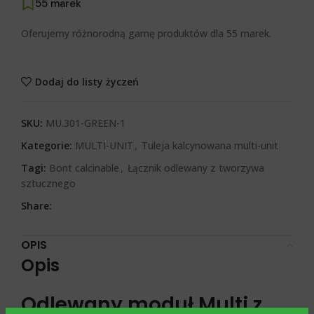
55 marek
Oferujemy różnorodną gamę produktów dla 55 marek.
Dodaj do listy życzeń
SKU:
MU.301-GREEN-1
Kategorie:
MULTI-UNIT
,
Tuleja kalcynowana multi-unit
Tagi:
Bont calcinable
,
Łącznik odlewany z tworzywa
sztucznego
Share:
OPIS
Opis
Odlewany moduł Multi z