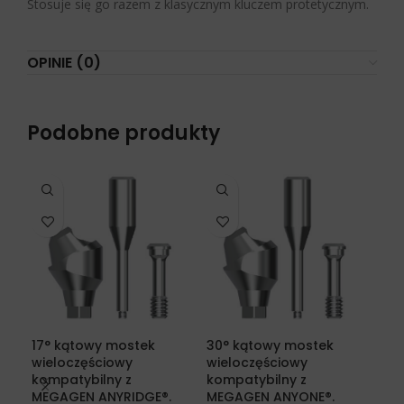
Stosuje się go razem z klasycznym kluczem protetycznym.
OPINIE (0)
Podobne produkty
Ana
17° kątowy mostek
30° kątowy mostek
an
wieloczęściowy
wieloczęściowy
mul
kompatybilny z
kompatybilny z
imp
MEGAGEN ANYRIDGE®.
MEGAGEN ANYONE®.