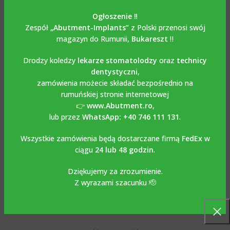
wkrętem / odlewany z
Ogłoszenie ‼️
Zespół
„Abutment-Implants”
z Polski przenosi swój
tworzywa sztucznego
magazyn do Rumunii,
Bukareszt
‼️
moduł Multi kompatybilny
Drodzy koledzy
lekarze stomatolodzy
oraz
technicy
z 3i EXTERNAL HEX
dentystyczni
,
zamówienia możecie składać bezpośrednio na
rumuńskiej stronie internetowej
Jednostka Multi odlewana przykręcana / Jednostka Multi
👉
www.Abutment.ro
,
odlewana z tworzywa sztucznego kompatybilna z 3i
lub przez
WhatsApp: +40 746 111 131
.
EXTERNAL HEX
stosuje się do odlewów wykonanych ze
stopów takich jak :Co-Cr, Ni-Cr, które następnie zostaną
Wszystkie zamówienia będą dostarczane firmą
FedEx
w
wkręcone w Multi Unit. Zalecany moment obrotowy 15
ciągu
24 lub 48 godzin
.
Ncm.
Dziękujemy za zrozumienie.
Można go używać zarówno do prac klasycznych, jak i
Z wyrazami szacunku 🫡
cyfrowych z wykorzystaniem bibliotek Exocad, Dental
Wings, 3 Shape, które można pobrać za darmo ze strony
www.abutment.ro
.