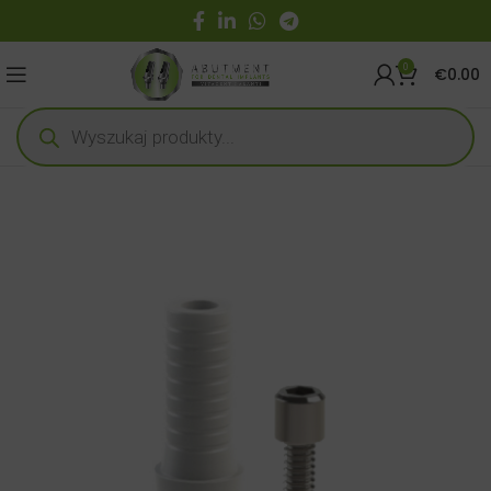
0
€
0.00