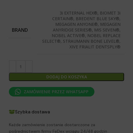
3i EXTERNAL HEX®, BIOMET 3i
CERTAIN®, BREDENT BLUE SKY®,
MEGAGEN ANYONE®, MEGAGEN
BRAND
ANYRIDGE SERIES®, MIS SEVEN®,
NOBEL ACTIVE®, NOBEL REPLACE
SELECT®, STRAUMANN BONE LEVEL®,
XIVE FRIALIT DENTSPLY®
DODAJ DO KOSZYKA
ZAMÓWIENIE PRZEZ WHATSAPP
Szybka dostawa
Każde zamówienie zostanie dostarczone za
pośrednictwem firmy FeDex wciągu 24/48 godzin