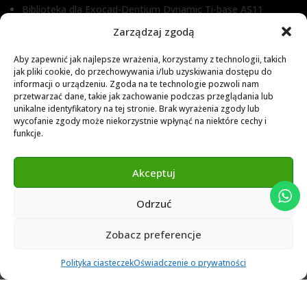
Biblioteka dla Exocad-Dentium Dynamic Ti-base AS11
Biblioteka dla Dental Wings
Zarządzaj zgodą
Biblioteka dla Exocad
Aby zapewnić jak najlepsze wrażenia, korzystamy z technologii, takich
jak pliki cookie, do przechowywania i/lub uzyskiwania dostępu do
Exocad Novamaind library 3.2
informacji o urządzeniu. Zgoda na te technologie pozwoli nam
przetwarzać dane, takie jak zachowanie podczas przeglądania lub
3Shape 2024 Library
unikalne identyfikatory na tej stronie. Brak wyrażenia zgody lub
Exocad 2024 Library
wycofanie zgody może niekorzystnie wpłynąć na niektóre cechy i
funkcje.
Novamind bredent blueski 2025
Genius Ti-Base Library Exocad Novamaind 2024
Akceptuj
Odrzuć
© 2024 Abutment Implants PL. All rights reserved
Zobacz preferencje
0
Polityka ciasteczek
Oświadczenie o prywatności
Ulubione
Cart
Klient
Menu