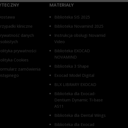
LEVEL®, XIVE FRIALIT DENTSPLY®
YTECZNY
MATERIAŁY
Dostawa
Biblioteka SIS 2025
rzypadki kliniczne
Biblioteka Novamind 2025
rywatność danych
Instrukcja obsługi Novamid
sobistych
Video
olityka prywatności
Biblioteka EXOCAD
NOVAMIND
olityka Cookies
Biblioteka 3 Shape
ormularz zamówienia
wstępnego
Exocad Model Digital
BLX LIBRARY EXOCAD
Biblioteka dla Exocad-
Dentium Dynamic Ti-base
AS11
Biblioteka dla Dental Wings
Biblioteka dla Exocad