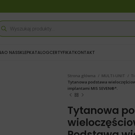
NA
O NAS
SKLEP
KATALOG
CERTYFIKAT
KONTAKT
Strona główna
MULTI-UNIT
Ti
Tytanowa podstawa wieloczęściow
implantami MIS SEVEN®*.
Tytanowa p
wieloczęścio
Podstawa wi