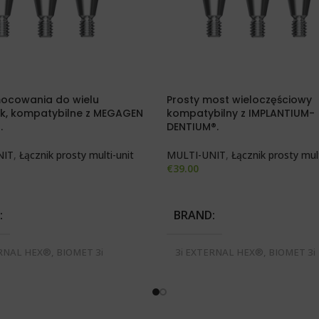
mocowania do wielu
Prosty most wieloczęściowy
ek, kompatybilne z MEGAGEN
kompatybilny z IMPLANTIUM-
.
DENTIUM®.
NIT
,
Łącznik prosty multi-unit
MULTI-UNIT
,
Łącznik prosty mult
€
39.00
 OPCJE
WYBIERZ OPCJE
BRAND
RNAL HEX®, BIOMET 3i
3i EXTERNAL HEX®, BIOMET 3i
N®, BREDENT BLUE SKY®, MIS
CERTAIN®, BREDENT BLUE SKY
, NOBEL ACTIVE®, NOBEL
SEVEN®, NOBEL ACTIVE®, NO
E SELECT®, STRAUMANN
REPLACE SELECT®, STRAUMA
VEL®, XIVE FRIALIT
BONE LEVEL®, XIVE FRIALIT
PLY®
DENTSPLY®