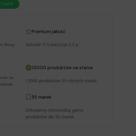
ATSAPP
Premium jakość
Gatunki Ti 5 precyzja 2-5 μ
m firmy
13000 produktów na stanie
rcie ze
13000 produktów 55 różnych marek
dzinie.
55 marek
Oferujemy różnorodną gamę
produktów dla 55 marek.