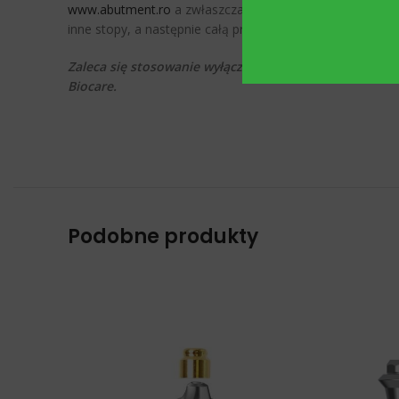
www.abutment.ro
a zwłaszcza gdy zastosowanym materia
inne stopy, a następnie całą pracę przykręca się w Multi
Zaleca się stosowanie wyłącznie razem z multi unite
Biocare.
Podobne produkty