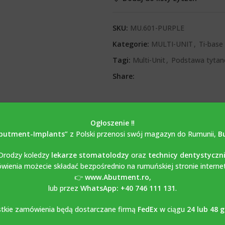
SKU:
MU.601-PURPLE
Kategorie:
MULTI-UNIT
,
Ti-base 
Tagi:
Multi-Unit
,
Podstawa tyta
Share:
OPIS
OPINIE (0)
Ogłoszenie ‼️
butment-Implants”
z Polski przenosi swój magazyn do Rumunii,
B
Drodzy koledzy
lekarze stomatolodzy
oraz
technicy dentystyczn
ienia możecie składać bezpośrednio na rumuńskiej stronie interne
👉
www.Abutment.ro
,
with screw / Ti Base Multi Unit 
lub przez
WhatsApp: +40 746 111 131
.
 compatible with MIS SEVEN
wykonany jest z tytanu Grade 5-6AL4V. Ś
tkie zamówienia będą dostarczane firmą
FedEx
w ciągu
24 lub 48 
rzonych cyfrowo z wykorzystaniem bibliotek Exocad, Dental Wings, 3