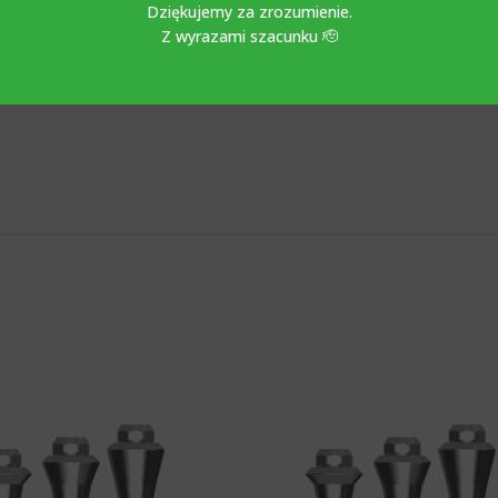
łem uzupełniającym jest cyrkonia.Na tych tytanowych podstawach ce
Dziękujemy za zrozumienie.
 Unit. Stosuje się go razem z klasycznym kluczem protetycznym.
Z wyrazami szacunku 🫡
m sprzedawanym przez abutment.ro ze względu na połączenie prot