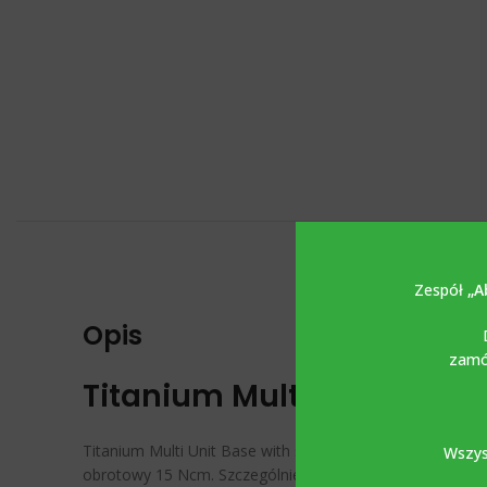
Zespół
„A
Opis
zamów
Titanium Multi Unit Base 
Titanium Multi Unit Base with screw / Ti Base Multi Unit
Wszys
obrotowy 15 Ncm. Szczególnie polecany jest do prac two