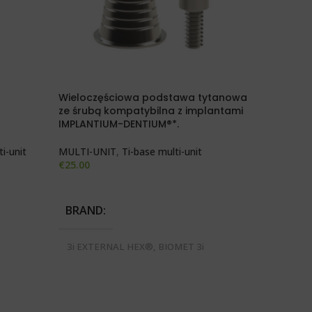
Wieloczęściowa podstawa tytanowa
Wieloczę
ze śrubą kompatybilna z implantami
z DENTIU
IMPLANTIUM-DENTIUM®*.
MULTI-U
i-unit
MULTI-UNIT
,
Ti-base multi-unit
€
16.00
€
25.00
DODAJ 
DODAJ DO KOSZYKA
BRAND
BRAND
3i EXTE
CERTAI
3i EXTERNAL HEX®, BIOMET 3i
MEGAGE
®, MIS
CERTAIN®, BREDENT BLUE SKY®,
ANYRIDG
BEL
MEGAGEN ANYONE®, MEGAGEN
NOBEL 
NN
ANYRIDGE SERIES®, MIS SEVEN®,
SELECT
NOBEL ACTIVE®, NOBEL REPLACE
LEVEL®,
SELECT®, STRAUMANN BONE