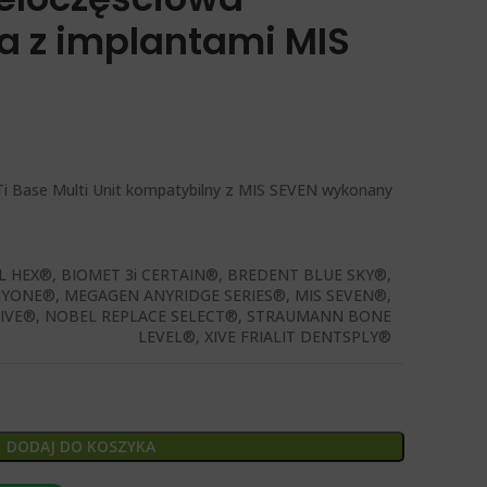
a z implantami MIS
 Ti Base Multi Unit kompatybilny z MIS SEVEN
wykonany
L HEX®, BIOMET 3i CERTAIN®, BREDENT BLUE SKY®,
YONE®, MEGAGEN ANYRIDGE SERIES®, MIS SEVEN®,
IVE®, NOBEL REPLACE SELECT®, STRAUMANN BONE
LEVEL®, XIVE FRIALIT DENTSPLY®
DODAJ DO KOSZYKA