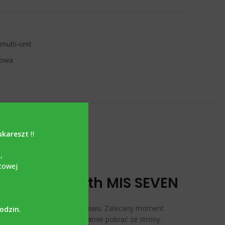
multi-unit
nowa
ukareszt
‼️
i
,
towej
compatible with MIS SEVEN
ruba jest dołączona do zestawu. Zalecany moment
godzin
.
 Shape, które można bezpłatnie pobrać ze strony.