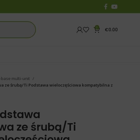
0
€
0.00
-base multi-unit
a ze śrubą/Ti Podstawa wieloczęściowa kompatybilna z
odstawa
wa ze śrubą/Ti
eloczęściowa