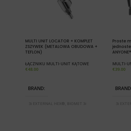
MULTI UNIT LOCATOR + KOMPLET
Proste 
ZSZYWEK (METALOWA OBUDOWA +
jednost
TEFLON)
ANYONE®
ŁĄCZNIKU MULTI-UNIT KĄTOWE
MULTI-U
€
48.00
€
39.00
DODAJ DO KOSZYKA
WYBIERZ
BRAND
BRAND
3i EXTERNAL HEX®, BIOMET 3i
3i EXTE
CERTAIN®, BREDENT BLUE SKY®,
CERTAI
MEGAGEN ANYONE®, MEGAGEN
SEVEN®
ANYRIDGE SERIES®, MIS SEVEN®,
REPLAC
NOBEL ACTIVE®, NOBEL REPLACE
BONE LE
SELECT®, STRAUMANN BONE
DENTS