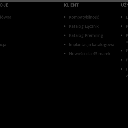
CJE
KLIENT
UŻ
ICA O
4,5 mm
ŚREDNICA O
4,5 mm
główna
Kompatybilność
Katalog Łącznik
P
OŚĆ DZIĄSŁA
WYSOKOŚĆ DZIĄSŁA
Katalog Premilling
P
o
acja
Implantacja katalogowa
 mm, 3 mm, 4 mm
1 mm, 2 mm, 3 mm, 4 mm
P
Nowości dla 45 marek
P
F