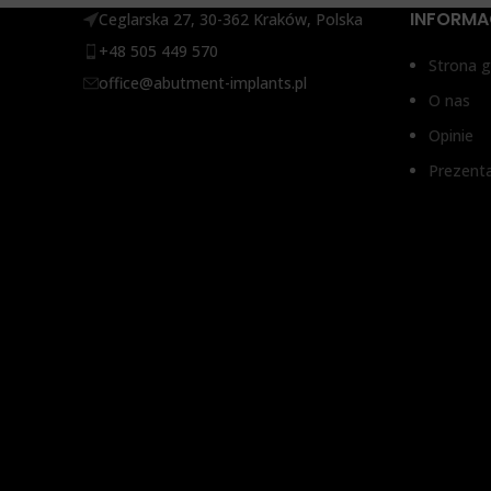
LEVEL®, XIVE FRIALIT DENTSPLY®
INFORMA
Ceglarska 27, 30-362 Kraków, Polska
+48 505 449 570
ŚREDN
Strona 
office@abutment-implants.pl
O nas
WYSOK
Opinie
Prezent
1 mm, 2