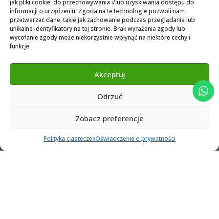
jak pliki cookie, do przechowywania i/lub uzyskiwania dostępu do
Exocad Novamaind library 3.2
informacji o urządzeniu. Zgoda na te technologie pozwoli nam
przetwarzać dane, takie jak zachowanie podczas przeglądania lub
3Shape 2024 Library
unikalne identyfikatory na tej stronie. Brak wyrażenia zgody lub
Exocad 2024 Library
wycofanie zgody może niekorzystnie wpłynąć na niektóre cechy i
funkcje.
Novamind bredent blueski 2025
Genius Ti-Base Library Exocad Novamaind 2024
Akceptuj
Odrzuć
© 2024 Abutment Implants PL. All rights reserved
Zobacz preferencje
0
Polityka ciasteczek
Oświadczenie o prywatności
Ulubione
Cart
Klient
Menu