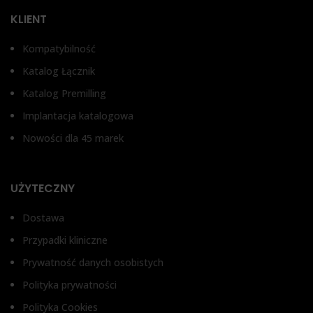
TYP ŁĄCZNIKA
KLIENT
Bez antyrotacji, Z
zabezpieczeniem przed
Bez antyrotacji, Z
Kompatybilność
obrotem
zabezpieczeniem przed
obrotem
Katalog Łącznik
Katalog Premilling
Implantacja katalogowa
Nowości dla 45 marek
UŻYTECZNY
Dostawa
Przypadki kliniczne
Prywatność danych osobistych
Polityka prywatności
Polityka Cookies