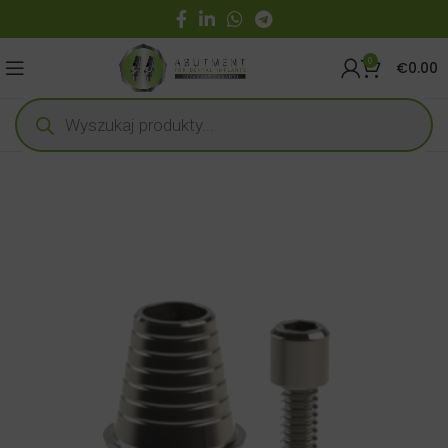
0
€
0.00