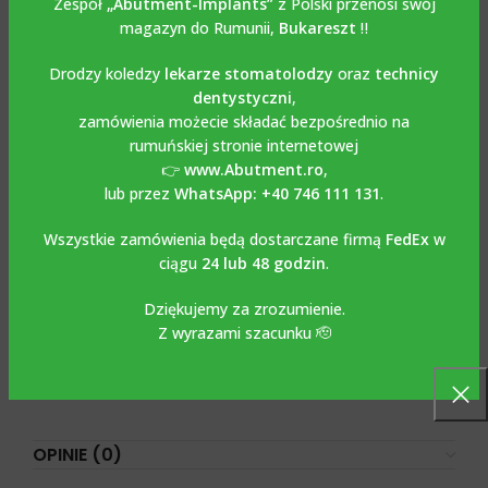
Zespół
„Abutment-Implants”
z Polski przenosi swój
Unit kompatybilna z
magazyn do Rumunii,
Bukareszt
‼️
MEGAGEN ANYRIDGE
Drodzy koledzy
lekarze stomatolodzy
oraz
technicy
dentystyczni
,
Tytanowa baza Multi Unit ze śrubą / Ti Base Multi Unit
zamówienia możecie składać bezpośrednio na
kompatybilna z MEGAGEN ANYRIDGE
wykonany jest z
rumuńskiej stronie internetowej
tytanu Grade 5-6AL4V. Śruba jest dołączona do zestawu.
👉
www.Abutment.ro
,
Zalecany moment obrotowy 15 Ncm. Szczególnie polecany
lub przez
WhatsApp: +40 746 111 131
.
jest do prac tworzonych cyfrowo z wykorzystaniem
Wszystkie zamówienia będą dostarczane firmą
FedEx
w
bibliotek Exocad, Dental Wings, 3 Shape, które można
ciągu
24 lub 48 godzin
.
bezpłatnie pobrać ze strony.
www.abutment.ro
a zwłaszcza
gdy zastosowanym materiałem uzupełniającym jest
Dziękujemy za zrozumienie.
cyrkonia.Na tych tytanowych podstawach cementuje się
Z wyrazami szacunku 🫡
konstrukcję, którą może być cyrkonia lub inne stopy, a
następnie całą pracę przykręca się w Multi Unit. Stosuje się
go razem z klasycznym kluczem protetycznym.
OPINIE (0)