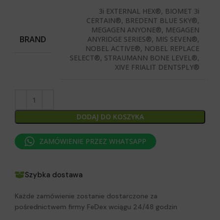
3i EXTERNAL HEX®, BIOMET 3i
CERTAIN®, BREDENT BLUE SKY®,
MEGAGEN ANYONE®, MEGAGEN
BRAND
ANYRIDGE SERIES®, MIS SEVEN®,
NOBEL ACTIVE®, NOBEL REPLACE
SELECT®, STRAUMANN BONE LEVEL®,
XIVE FRIALIT DENTSPLY®
DODAJ DO KOSZYKA
ZAMÓWIENIE PRZEZ WHATSAPP
Szybka dostawa
Każde zamówienie zostanie dostarczone za
pośrednictwem firmy FeDex wciągu 24/48 godzin