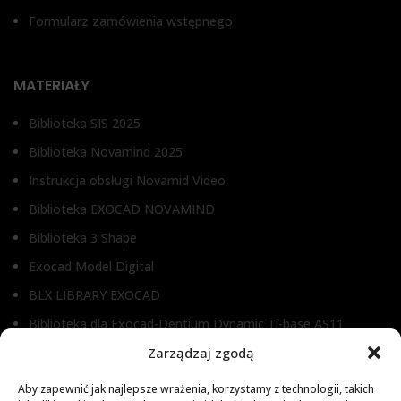
Formularz zamówienia wstępnego
MATERIAŁY
Biblioteka SIS 2025
Biblioteka Novamind 2025
Instrukcja obsługi Novamid Video
Biblioteka EXOCAD NOVAMIND
Biblioteka 3 Shape
Exocad Model Digital
BLX LIBRARY EXOCAD
Biblioteka dla Exocad-Dentium Dynamic Ti-base AS11
Biblioteka dla Dental Wings
Zarządzaj zgodą
Biblioteka dla Exocad
Aby zapewnić jak najlepsze wrażenia, korzystamy z technologii, takich