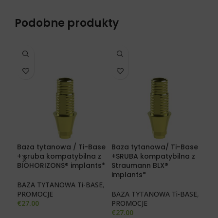
Podobne produkty
ME
kom
Baza tytanowa / Ti-Base
Baza tytanowa/ Ti-Base
jed
+ sruba kompatybilna z
+SRUBA kompatybilna z
kap
BIOHORIZONS® implants*
Straumann BLX®
implants*
MUL
BAZA TYTANOWA Ti-BASE
,
uzd
PROMOCJE
BAZA TYTANOWA Ti-BASE
,
€
26
€
27.00
PROMOCJE
€
27.00