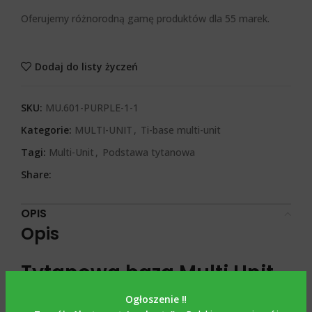
Oferujemy różnorodną gamę produktów dla 55 marek.
Dodaj do listy życzeń
SKU:
MU.601-PURPLE-1-1
Kategorie:
MULTI-UNIT
,
Ti-base multi-unit
Tagi:
Multi-Unit
,
Podstawa tytanowa
Share:
OPIS
Opis
Tytanowa baza Multi Unit
ze śrubą / Ti Base Multi
Ogłoszenie ‼️