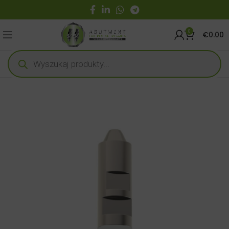
0
€
0.00