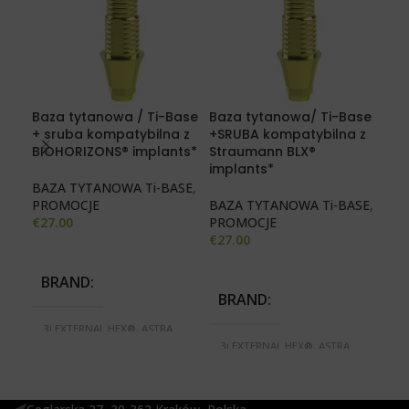
ME
kom
Baza tytanowa / Ti-Base
Baza tytanowa/ Ti-Base
jed
+ sruba kompatybilna z
+SRUBA kompatybilna z
kap
BIOHORIZONS® implants*
Straumann BLX®
implants*
MUL
BAZA TYTANOWA Ti-BASE
,
uzd
PROMOCJE
BAZA TYTANOWA Ti-BASE
,
€
26
€
27.00
PROMOCJE
€
27.00
B
BRAND
BRAND
3i
3i EXTERNAL HEX®, ASTRA
3i
TECH®, BIOMET 3i
3i EXTERNAL HEX®, ASTRA
S
CERTAIN®, BREDENT BLUE
TECH®, BIOMET 3i
M
SKY®, IMPLANTIUM
CERTAIN®, BREDENT BLUE
SE
DENTIUM®, MEGAGEN
SKY®, IMPLANTIUM
N
ANYONE®, MEGAGEN
DENTIUM®, MEGAGEN
RE