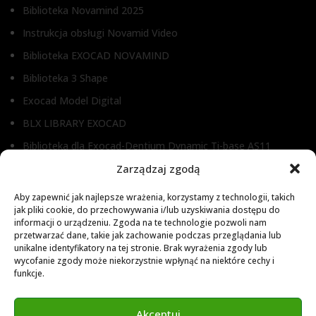
Biblioteka Novamind 2025
Instrukcja obsługi Novamid Video
Biblioteka EXOCAD NOVAMIND
Biblioteka 3 Shape
Exocad Model Digital
BLX LIBRARY EXOCAD
Biblioteka dla Exocad-Dentium Dynamic Ti-base AS11
Biblioteka dla Dental Wings
Zarządzaj zgodą
Biblioteka dla Exocad
Aby zapewnić jak najlepsze wrażenia, korzystamy z technologii, takich
jak pliki cookie, do przechowywania i/lub uzyskiwania dostępu do
Exocad Novamaind library 3.2
informacji o urządzeniu. Zgoda na te technologie pozwoli nam
przetwarzać dane, takie jak zachowanie podczas przeglądania lub
3Shape 2024 Library
unikalne identyfikatory na tej stronie. Brak wyrażenia zgody lub
Exocad 2024 Library
wycofanie zgody może niekorzystnie wpłynąć na niektóre cechy i
funkcje.
Novamind bredent blueski 2025
Genius Ti-Base Library Exocad Novamaind 2024
Akceptuj