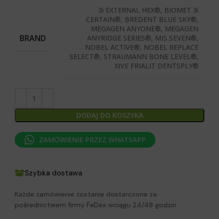
3i EXTERNAL HEX®, BIOMET 3i
CERTAIN®, BREDENT BLUE SKY®,
MEGAGEN ANYONE®, MEGAGEN
BRAND
ANYRIDGE SERIES®, MIS SEVEN®,
NOBEL ACTIVE®, NOBEL REPLACE
SELECT®, STRAUMANN BONE LEVEL®,
XIVE FRIALIT DENTSPLY®
DODAJ DO KOSZYKA
ZAMÓWIENIE PRZEZ WHATSAPP
Szybka dostawa
Każde zamówienie zostanie dostarczone za
pośrednictwem firmy FeDex wciągu 24/48 godzin