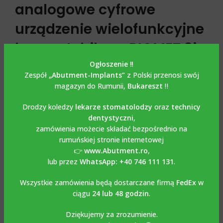
analogowe cyfrowe
urządzenie wielofunkcyjne
kompatybilne z BIOMET 3i
EXTERNAL HEX
Ogłoszenie ‼️
Zespół
„Abutment-Implants”
z Polski przenosi swój
magazyn do Rumunii,
Bukareszt
‼️
Multi Unit Analog / Digital kompatybilny z BIOMET 3i
EXTERNAL HEX
ma podwójne zastosowanie i może być
Drodzy koledzy
lekarze stomatolodzy
oraz
technicy
używany zarówno na klasycznym modelu gipsowym, jak i
dentystyczni
,
na modelu wydrukowanym za pomocą bibliotek Exocad,
zamówienia możecie składać bezpośrednio na
Dental Wings, 3 Shape, które można pobrać bezpłatnie ze
rumuńskiej stronie internetowej
strony internetowej
.
👉
www.Abutment.ro
,
www.abutment.ro
lub przez
WhatsApp: +40 746 111 131
.
. Wykonany jest z tytanu Grade 5-6AL4V, a częścią
ochronną, jak w przypadku wielu jednostek jest konstrukcja
Wszystkie zamówienia będą dostarczane firmą
FedEx
w
ciągu
24 lub 48 godzin
.
Nobel
Dziękujemy za zrozumienie.