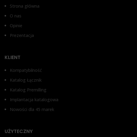
3,
WYSOKOŚĆ DZIĄSŁA
Strona główna
O nas
W
3,5 mm, 4,5 mm
Opinie
1
Prezentacja
TYP ŁĄCZNIKA
Łącznik wieloczęściowy
KLIENT
kątowy 30°
Kompatybilność
Katalog Łącznik
Katalog Premilling
Implantacja katalogowa
Nowości dla 45 marek
UŻYTECZNY