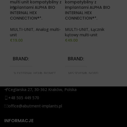
multi unit kompatybilny z
kompatybilny z
kom
implantami ALPHA BIO
implantami ALPHA BIO
imp
INTERNAL HEX
INTERNAL HEX
INT
CONNECTION®*.
CONNECTION®*.
CO
MULTI-UNIT
,
Analog multi-
MULTI-UNIT
,
Łącznik
MUL
unit
kątowy multi-unit
pro
€
19.00
€
49.00
€
30
BRAND
BRAND
B
3i EXTERNAL HEX®, BIOMET
MIS SEVEN®, NOBEL
3i
3i CERTAIN®, BREDENT BLUE
ACTIVE®, NOBEL REPLACE
3i
SKY®, MEGAGEN ANYONE®,
SELECT®, STRAUMANN
SK
MEGAGEN ANYRIDGE
BONE LEVEL®
AC
Ceglarska 27, 30-362 Kraków, Polska
SERIES®, MIS SEVEN®,
S
NOBEL ACTIVE®, NOBEL
BO
+48 505 449 570
REPLACE SELECT®,
D
ŚREDNICA O
STRAUMANN BONE LEVEL®,
office@abutment-implants.pl
XIVE FRIALIT DENTSPLY®
Ś
3,75 mm, 4,5 mm
INFORMACJE