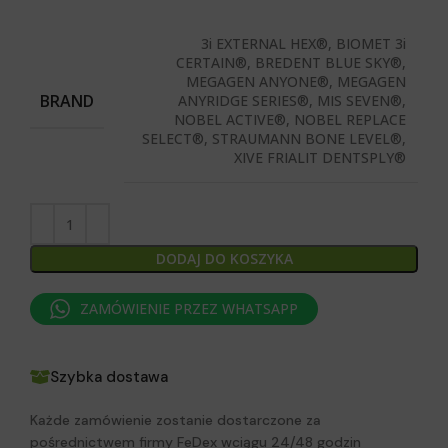
3i EXTERNAL HEX®, BIOMET 3i
CERTAIN®, BREDENT BLUE SKY®,
MEGAGEN ANYONE®, MEGAGEN
BRAND
ANYRIDGE SERIES®, MIS SEVEN®,
NOBEL ACTIVE®, NOBEL REPLACE
SELECT®, STRAUMANN BONE LEVEL®,
XIVE FRIALIT DENTSPLY®
DODAJ DO KOSZYKA
ZAMÓWIENIE PRZEZ WHATSAPP
Szybka dostawa
Każde zamówienie zostanie dostarczone za
pośrednictwem firmy FeDex wciągu 24/48 godzin