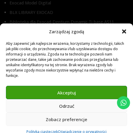
Exocad Model Digital
BLX LIBRARY EXOCAD
Biblioteka dla Exocad-Dentium Dynamic Ti-base AS11
Biblioteka dla Dental Wings
Zarządzaj zgodą
Biblioteka dla Exocad
Aby zapewnić jak najlepsze wrażenia, korzystamy z technologii, takich
jak pliki cookie, do przechowywania i/lub uzyskiwania dostępu do
Exocad Novamaind library 3.2
informacji o urządzeniu. Zgoda na te technologie pozwoli nam
przetwarzać dane, takie jak zachowanie podczas przeglądania lub
3Shape 2024 Library
unikalne identyfikatory na tej stronie. Brak wyrażenia zgody lub
Exocad 2024 Library
wycofanie zgody może niekorzystnie wpłynąć na niektóre cechy i
funkcje.
Novamind bredent blueski 2025
Genius Ti-Base Library Exocad Novamaind 2024
Akceptuj
Odrzuć
© 2024 Abutment Implants PL. All rights reserved
Zobacz preferencje
0
Polityka ciasteczek
Oświadczenie o prywatności