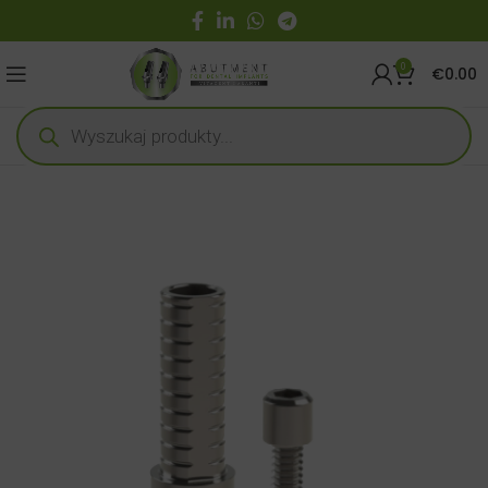
0
€
0.00