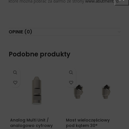
które można pobrać za darmo ze strony
www.abutment.ro
.
OPINIE (0)
Podobne produkty
Analog Multi Unit /
Most wieloczęściowy
Pro
analogowo cyfrowy
pod kątem 30°
wie